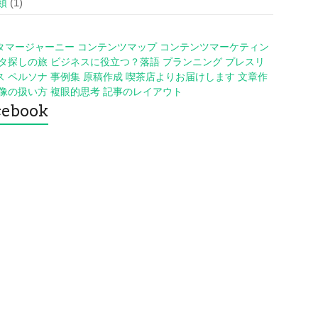
類
(1)
タマージャーニー
コンテンツマップ
コンテンツマーケティン
タ探しの旅
ビジネスに役立つ？落語
プランニング
プレスリ
ス
ペルソナ
事例集
原稿作成
喫茶店よりお届けします
文章作
像の扱い方
複眼的思考
記事のレイアウト
cebook