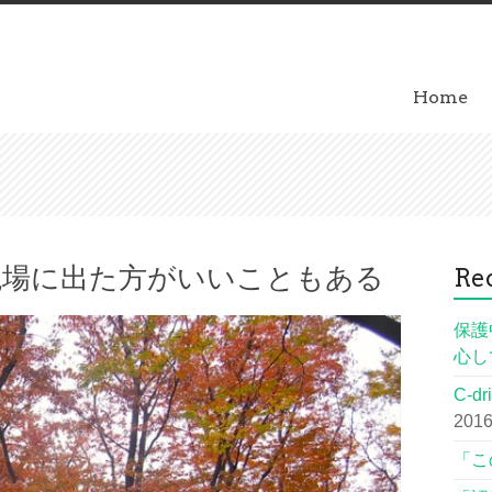
Home
現場に出た方がいいこともある
Rec
保護
心し
C-
2016
「こ