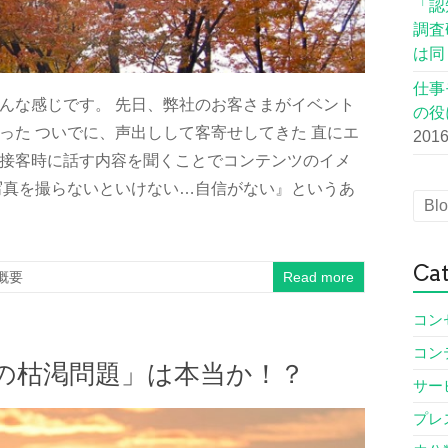
「認
調査
は同
仕事
んな感じです。 先日、弊社のお客さまがイベント
の役
った ついでに、声出しして客寄せしてきた 直にエ
2016
接客時に話す内容を聞くことでコンテンツのイメ
写真を撮らないといけない…自信がない』というあ
Cat
概要
Read more
コン
コン
の枯渇問題」は本当か！？
サー
プレ