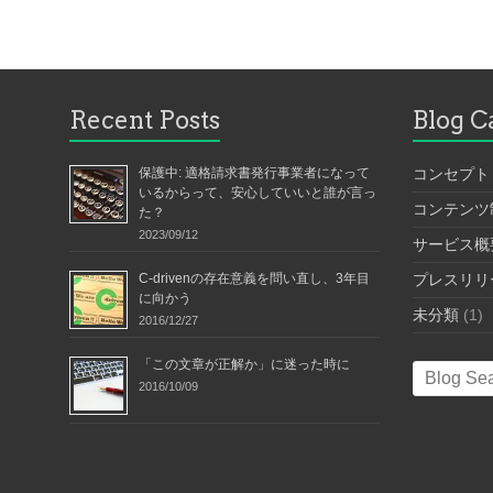
Recent Posts
Blog C
保護中: 適格請求書発行事業者になって
コンセプト
いるからって、安心していいと誰が言っ
コンテンツ
た？
2023/09/12
サービス概
C-drivenの存在意義を問い直し、3年目
プレスリリ
に向かう
未分類
(1)
2016/12/27
「この文章が正解か」に迷った時に
2016/10/09