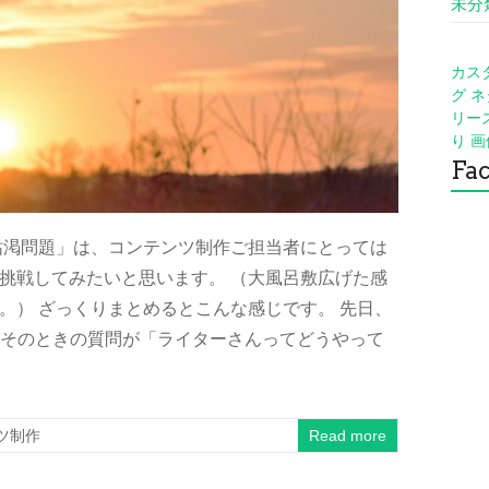
未分
カス
グ
ネ
リー
り
画
Fa
枯渇問題」は、コンテンツ制作ご担当者にとっては
挑戦してみたいと思います。 （大風呂敷広げた感
。） ざっくりまとめるとこんな感じです。 先日、
や。 そのときの質問が「ライターさんってどうやって
ツ制作
Read more