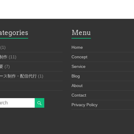
ategories
Menu
(1)
Home
制作
(11)
Concept
要
(7)
Service
ース制作・配信代行
(1)
Blog
About
Contact
Privacy Policy